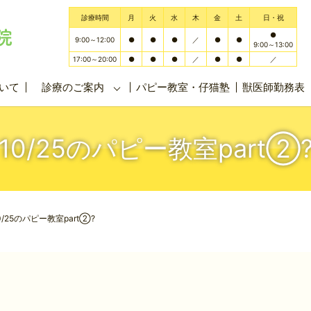
診療時間
月
火
水
木
金
土
日・祝
●
9:00～12:00
●
●
●
／
●
●
9:00～13:00
17:00～20:00
●
●
●
／
●
●
／
いて
診療のご案内
パピー教室・仔猫塾
獣医師勤務表
10/25のパピー教室part②
0/25のパピー教室part②?