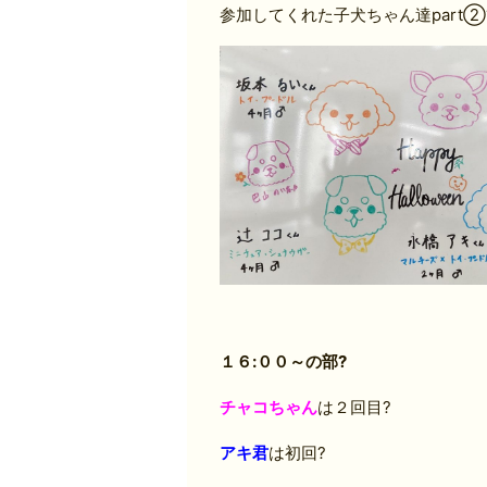
参加してくれた子犬ちゃん達part②
１６:００～の部?
チャコちゃん
は２回目?
アキ君
は初回?