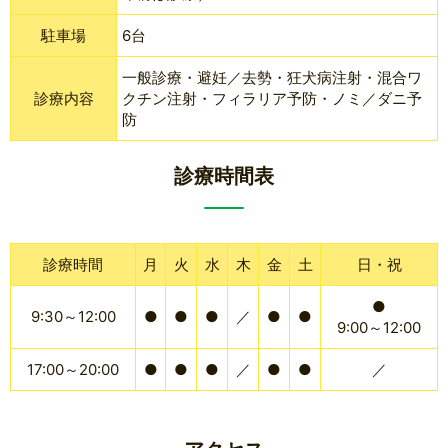
駐車場
6台
一般診療・避妊／去勢・狂犬病注射・混合ワ
診療内容
クチン注射・フィラリア予防・ノミ／ダニ予
防
診療時間表
診療時間
月
火
水
木
金
土
日・祝
●
9:30～12:00
●
●
●
／
●
●
9:00～12:00
17:00～20:00
●
●
●
／
●
●
／