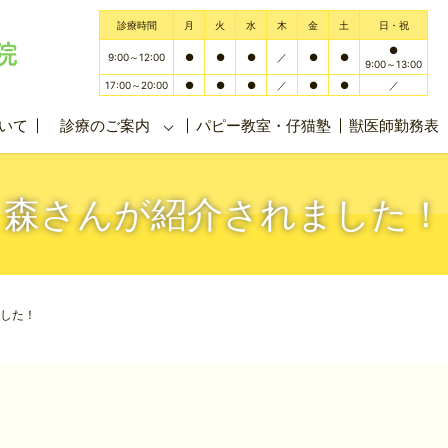
診療時間
月
火
水
木
金
土
日・祝
●
9:00～12:00
●
●
●
／
●
●
9:00～13:00
17:00～20:00
●
●
●
／
●
●
／
いて
診療のご案内
パピー教室・仔猫塾
獣医師勤務表
森さんが紹介されました！
した！