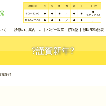
診療時間
月
火
水
木
金
土
日・祝
●
9:00～12:00
●
●
●
／
●
●
9:00～13:00
17:00～20:00
●
●
●
／
●
●
／
いて
診療のご案内
パピー教室・仔猫塾
獣医師勤務表
?謹賀新年?
謹賀新年?