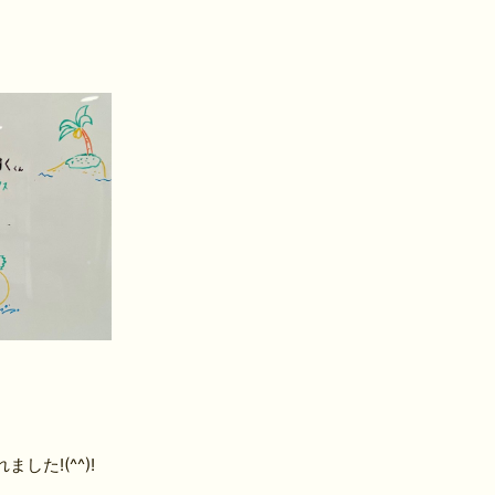
た!(^^)!