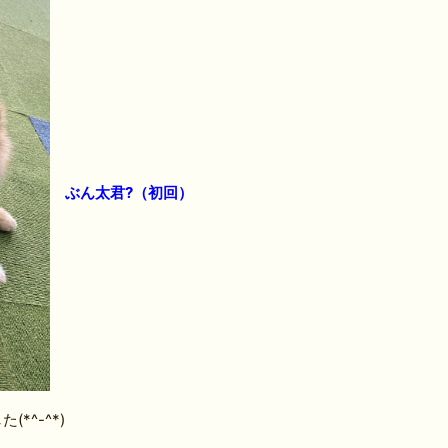
ぶん太君?（初回）
*^-^*)