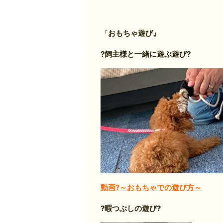
『
おもちゃ遊び』
?飼主様と一緒に遊ぶ遊び?
動画?～おもちゃでの遊び方～
?暇つぶしの遊び?