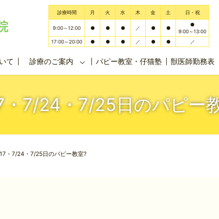
診療時間
月
火
水
木
金
土
日・祝
●
9:00～12:00
●
●
●
／
●
●
9:00～13:00
17:00～20:00
●
●
●
／
●
●
／
いて
診療のご案内
パピー教室・仔猫塾
獣医師勤務表
17・7/24・7/25日のパピー
/17・7/24・7/25日のパピー教室?