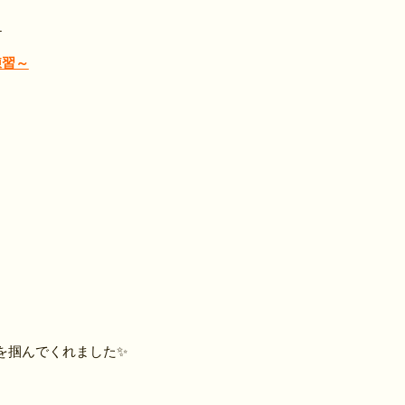
～
練習～
を掴んでくれました✨