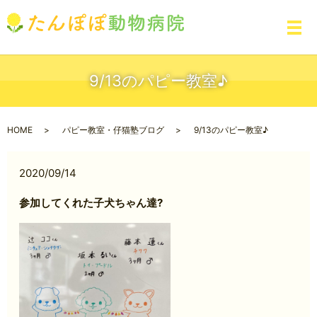
メ
9/13のパピー教室♪
HOME
パピー教室・仔猫塾ブログ
9/13のパピー教室♪
2020/09/14
参加してくれた子犬ちゃん達?