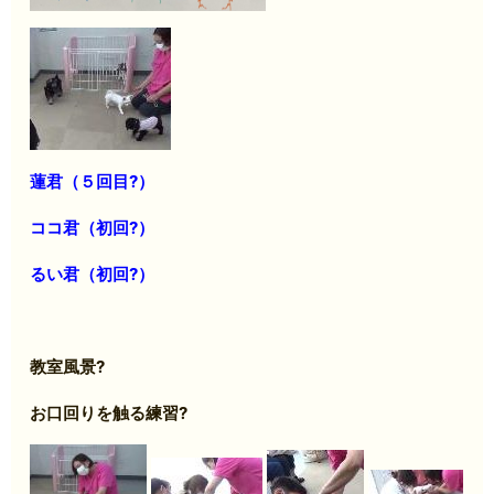
蓮君（５回目?）
ココ君（初回?）
るい君（初回?）
教室風景?
お口回りを触る練習?