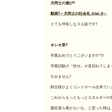
犬同士の遊び?
動画?～犬同士の社会化_trial_0～
とても仲良しな３人組です?
オレオ君?
卒業おめでとうございます!(^^)!
卒業試験の『伏せ』が見切れてしま
すみません?
飼主様がよくコントロール出来ています
これからもっともっとエネルギーの
最近落ち着かないな。と思った時は