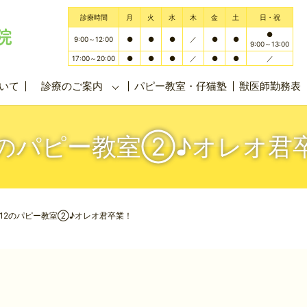
診療時間
月
火
水
木
金
土
日・祝
●
9:00～12:00
●
●
●
／
●
●
9:00～13:00
17:00～20:00
●
●
●
／
●
●
／
いて
診療のご案内
パピー教室・仔猫塾
獣医師勤務表
12のパピー教室②♪オレオ君
/12のパピー教室②♪オレオ君卒業！